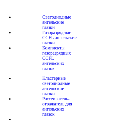
Светодиодные
ангельские
глазки
Газоразрядные
CCFL ангельские
глазки
Комплекты
газоразрядных
CCFL
ангельских
глазок
Кластерные
светодиодные
ангельские
глазки
Рассеиватель-
отражатель для
ангельских
глазок