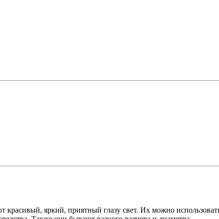
ют красивый, яркий, приятный глазу свет. Их можно использоват
редства. Также они бывают разного размера и диаметра.