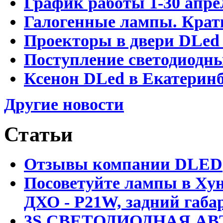
График работы 1-30 апре
Галогенные лампы. Крат
Проекторы в двери DLed 
Поступление светодиодн
Ксенон DLed в Екатеринб
Другие новости
Статьи
Отзывы компании DLED
Посоветуйте лампы в Хун
ДХО - P21W, задний габар
3S СВЕТОДИОДНАЯ АВ