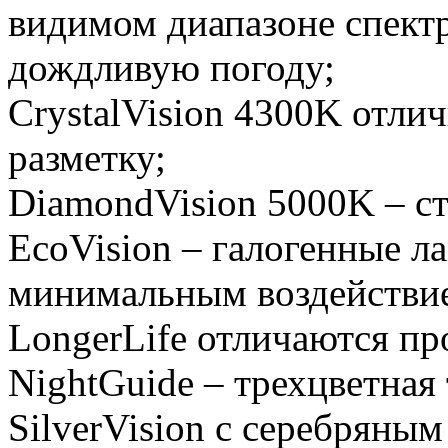
видимом диапазоне спект
дождливую погоду;
CrystalVision 4300K отл
разметку;
DiamondVision 5000K – ст
EcoVision – галогенные л
минимальным воздействи
LongerLife отличаются пр
NightGuide – трехцветная
SilverVision с серебряны