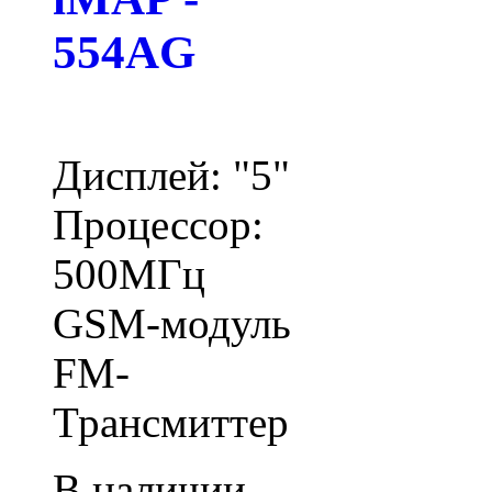
554AG
Дисплей: "5"
Процессор:
500МГц
GSM-модуль
FM-
Трансмиттер
В наличии