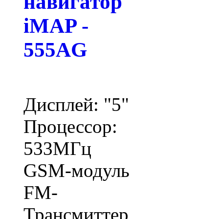
навигатор
iMAP -
555AG
Дисплей: "5"
Процессор:
533МГц
GSM-модуль
FM-
Трансмиттер