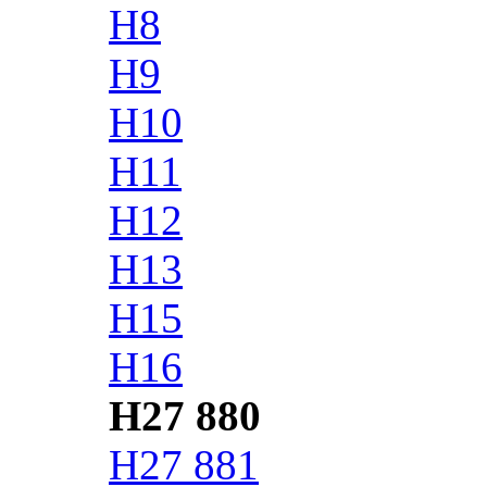
H8
H9
H10
H11
H12
H13
H15
H16
H27 880
H27 881