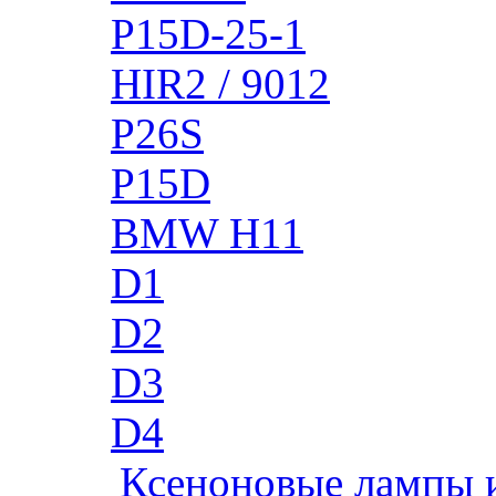
P15D-25-1
HIR2 / 9012
P26S
P15D
BMW H11
D1
D2
D3
D4
Ксеноновые лампы 