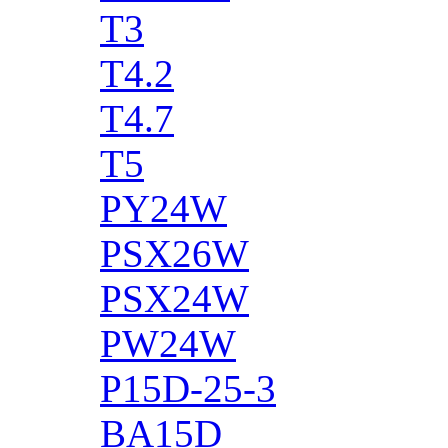
T3
T4.2
T4.7
T5
PY24W
PSX26W
PSX24W
PW24W
P15D-25-3
BA15D