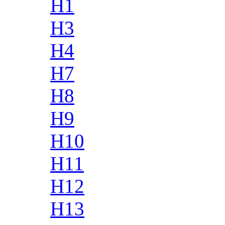
H1
H3
H4
H7
H8
H9
H10
H11
H12
H13