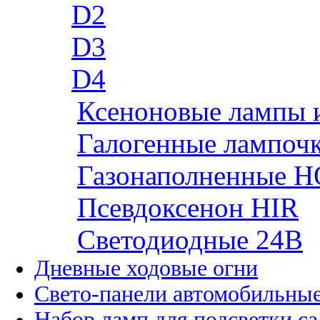
D2
D3
D4
Ксеноновые лампы 
Галогенные лампоч
Газонаполненные H
Псевдоксенон HIR
Cветодиодные 24B
Дневные ходовые огни
Свето-панели автомобильны
Набор ламп для подсветки с