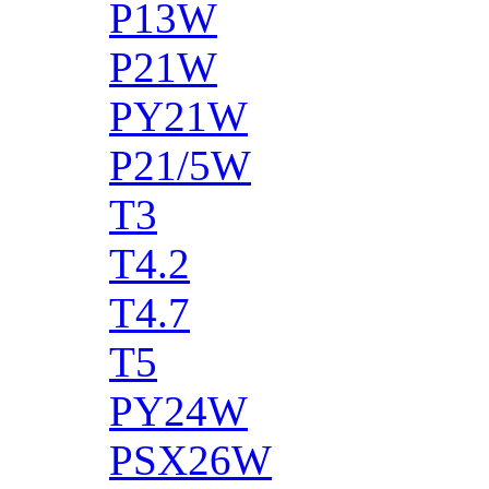
P13W
P21W
PY21W
P21/5W
T3
T4.2
T4.7
T5
PY24W
PSX26W