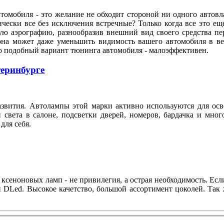
мобиля - это желание не обходит стороной ни одного автовла
ески все без исключения встречные? Только когда все это е
ую аэрографию, разнообразив внешний вид своего средства пе
она может даже уменьшить видимость вашего автомобиля в ве
 что подобный вариант тюнинга автомобиля - малоэффективен.
теринбурге
азвития. Автолампы этой марки активно используются для ос
света в салоне, подсветки дверей, номеров, бардачка и мног
 для себя.
 ксеноновых ламп - не привилегия, а острая необходимость. Е
н DLed. Высокое качетство, большой ассортимент цоколей. Так 