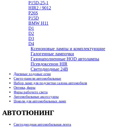
P15D-25-1
HIR2 / 9012
P26S
P15D
BMW H11
D1
D2
D3
D4
Ксеноновые лампы и комплектующие
Галогенные лампочки
Газонаполненные HOD автолампы
Псевдоксенон HIR
Cветодиодные 24B
Дневные ходовые огни
Свето-панели автомобильные
Набор ламп для подсветки салона автомобиля
Оптика, фары
Фары рабочего света
Автомобильные аксессуары
Цоколи для автомобильных ламп
АВТОТЮНИНГ
Светодиодная автомобильная лента