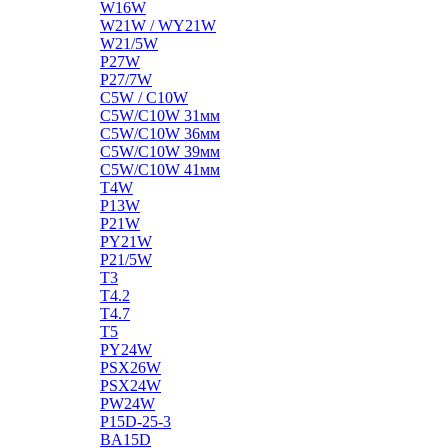
W16W
W21W / WY21W
W21/5W
P27W
P27/7W
C5W / C10W
C5W/C10W 31мм
C5W/C10W 36мм
C5W/C10W 39мм
C5W/C10W 41мм
T4W
P13W
P21W
PY21W
P21/5W
T3
T4.2
T4.7
T5
PY24W
PSX26W
PSX24W
PW24W
P15D-25-3
BA15D