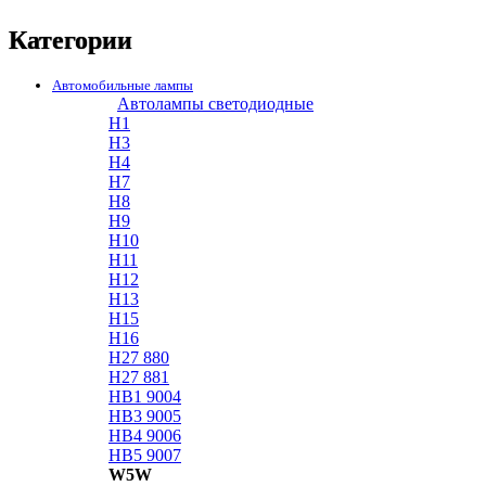
Категории
Автомобильные лампы
Автолампы светодиодные
H1
H3
H4
H7
H8
H9
H10
H11
H12
H13
H15
H16
H27 880
H27 881
HB1 9004
HB3 9005
HB4 9006
HB5 9007
W5W