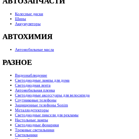
АВТОЗАПЧАСТИ
Колесные диски
Шины
Аккумуляторы
АВТОХИМИЯ
Автомобильные масла
РАЗНОЕ
Видеонаблюдение
Светодиодные лампы для дома
Светодиодная лента
Автомобильная пленка
Светодиодные аксессуары для велосипеда
Спутниковые телефоны
Защищенные телефоны Sonim
Металлодетекторы
Светодиодные пиксели для рекламы
Настольные лампы
Светодиодные фонарики
Трековые светильники
Светильники