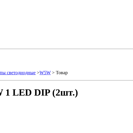
пы светодиодные
>
W5W
> Товар
 1 LED DIP (2шт.)