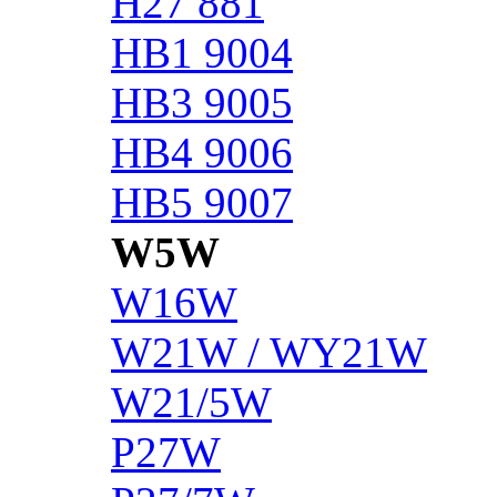
H27 881
HB1 9004
HB3 9005
HB4 9006
HB5 9007
W5W
W16W
W21W / WY21W
W21/5W
P27W