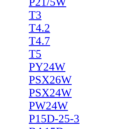
P21/5W
T3
T4.2
T4.7
T5
PY24W
PSX26W
PSX24W
PW24W
P15D-25-3