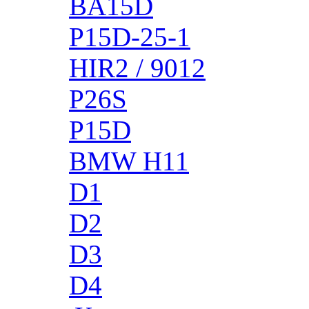
BA15D
P15D-25-1
HIR2 / 9012
P26S
P15D
BMW H11
D1
D2
D3
D4