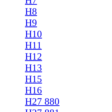
H7
H8
H9
H10
H11
H12
H13
H15
H16
H27 880