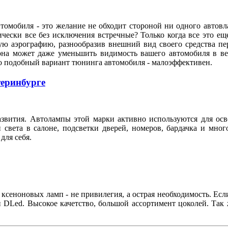
мобиля - это желание не обходит стороной ни одного автовла
ески все без исключения встречные? Только когда все это е
ую аэрографию, разнообразив внешний вид своего средства пе
она может даже уменьшить видимость вашего автомобиля в ве
 что подобный вариант тюнинга автомобиля - малоэффективен.
теринбурге
азвития. Автолампы этой марки активно используются для ос
света в салоне, подсветки дверей, номеров, бардачка и мног
 для себя.
 ксеноновых ламп - не привилегия, а острая необходимость. Е
н DLed. Высокое качетство, большой ассортимент цоколей. Так 