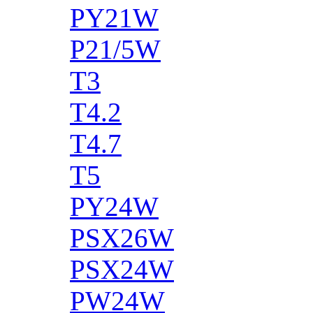
PY21W
P21/5W
T3
T4.2
T4.7
T5
PY24W
PSX26W
PSX24W
PW24W