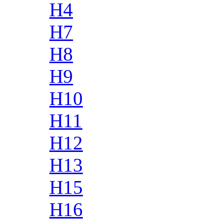
H4
H7
H8
H9
H10
H11
H12
H13
H15
H16