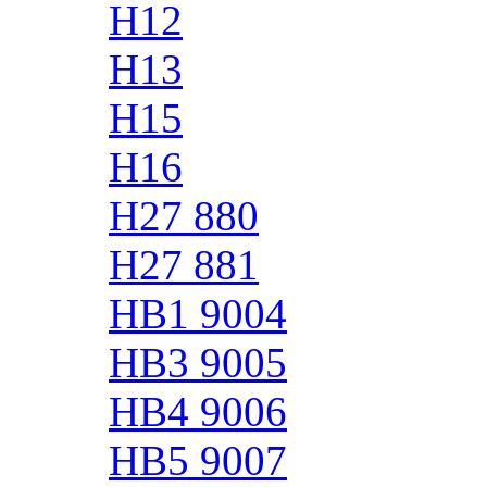
H12
H13
H15
H16
H27 880
H27 881
HB1 9004
HB3 9005
HB4 9006
HB5 9007