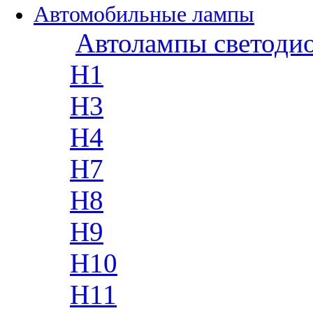
Автомобильные лампы
Автолампы светоди
H1
H3
H4
H7
H8
H9
H10
H11