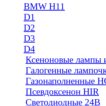
BMW H11
D1
D2
D3
D4
Ксеноновые лампы 
Галогенные лампоч
Газонаполненные H
Псевдоксенон HIR
Cветодиодные 24B