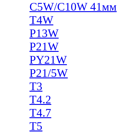
C5W/C10W 41мм
T4W
P13W
P21W
PY21W
P21/5W
T3
T4.2
T4.7
T5