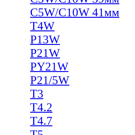
C5W/C10W 41мм
T4W
P13W
P21W
PY21W
P21/5W
T3
T4.2
T4.7
T5