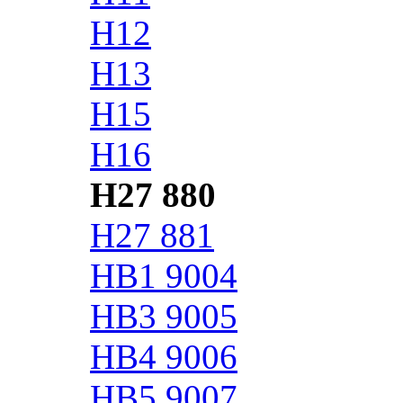
H12
H13
H15
H16
H27 880
H27 881
HB1 9004
HB3 9005
HB4 9006
HB5 9007