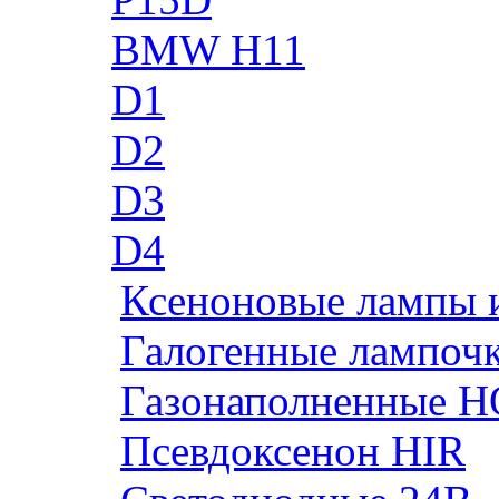
BMW H11
D1
D2
D3
D4
Ксеноновые лампы 
Галогенные лампоч
Газонаполненные H
Псевдоксенон HIR