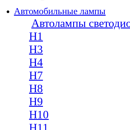
Автомобильные лампы
Автолампы светоди
H1
H3
H4
H7
H8
H9
H10
H11