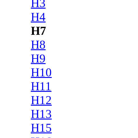
H3
H4
H7
H8
H9
H10
H11
H12
H13
H15