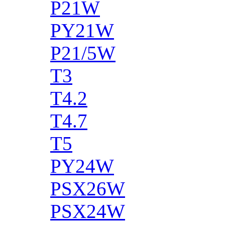
P21W
PY21W
P21/5W
T3
T4.2
T4.7
T5
PY24W
PSX26W
PSX24W