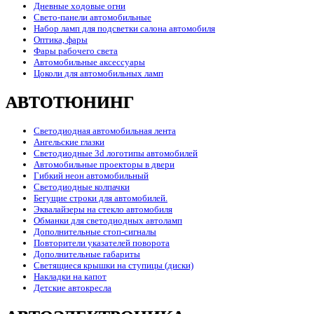
Дневные ходовые огни
Свето-панели автомобильные
Набор ламп для подсветки салона автомобиля
Оптика, фары
Фары рабочего света
Автомобильные аксессуары
Цоколи для автомобильных ламп
АВТОТЮНИНГ
Светодиодная автомобильная лента
Ангельские глазки
Светодиодные 3d логотипы автомобилей
Автомобильные проекторы в двери
Гибкий неон автомобильный
Светодиодные колпачки
Бегущие строки для автомобилей.
Эквалайзеры на стекло автомобиля
Обманки для светодиодных автоламп
Дополнительные стоп-сигналы
Повторители указателей поворота
Дополнительные габариты
Светящиеся крышки на ступицы (диски)
Накладки на капот
Детские автокресла