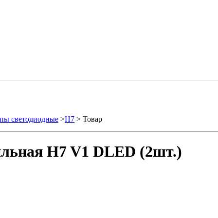
пы светодиодные
>
H7
> Товар
льная H7 V1 DLED (2шт.)