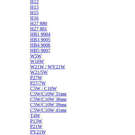
H12
H13
H15
H16
H27 880
H27 881
HB1 9004
HB3 9005
HB4 9006
HB5 9007
W5W
W16W
W21W / WY21W
W21/5W
P27W
P27/7W
C5W / C10W
C5W/C10W 31мм
C5W/C10W 36мм
C5W/C10W 39мм
C5W/C10W 41мм
T4W
P13W
P21W
PY21W