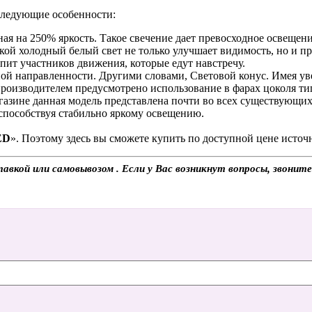
следующие особенности:
ная на 250% яркость. Такое свечение дает превосходное освеще
кой холодный белый свет не только улучшает видимость, но и 
епит участников движения, которые едут навстречу.
ой направленности. Другими словами, Световой конус. Имея уве
производителем предусмотрено использование в фарах цоколя т
газине данная модель представлена почти во всех существующих
 способствуя стабильно яркому освещению.
ED
». Поэтому здесь вы сможете купить по доступной цене источ
вкой или самовывозом . Если у Вас возникнут вопросы, звонит