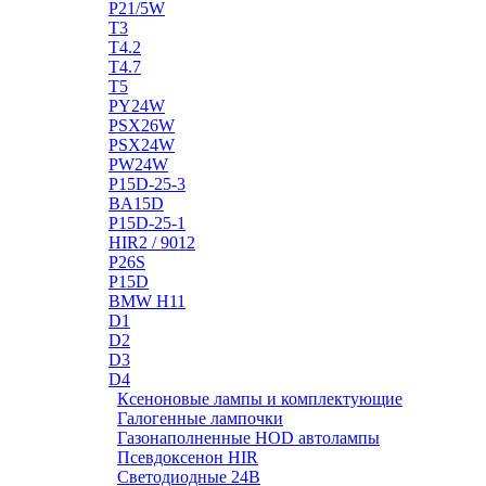
P21/5W
T3
T4.2
T4.7
T5
PY24W
PSX26W
PSX24W
PW24W
P15D-25-3
BA15D
P15D-25-1
HIR2 / 9012
P26S
P15D
BMW H11
D1
D2
D3
D4
Ксеноновые лампы и комплектующие
Галогенные лампочки
Газонаполненные HOD автолампы
Псевдоксенон HIR
Cветодиодные 24B