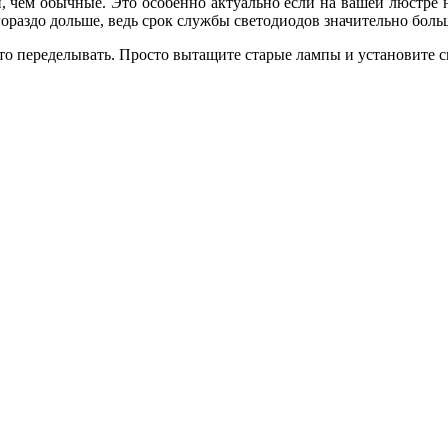
 чем обычные. Это особенно актуально если на вашей люстре н
раздо дольше, ведь срок службы светодиодов значительно боль
-то переделывать. Просто вытащите старые лампы и установите 