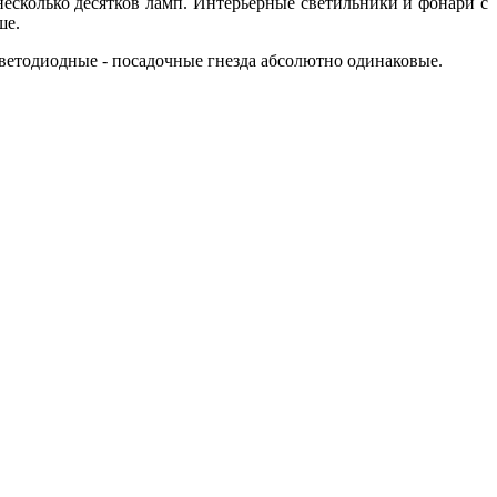
есколько десятков ламп. Интерьерные светильники и фонари с
ше.
светодиодные - посадочные гнезда абсолютно одинаковые.